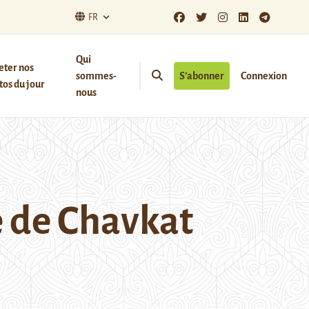
FR
Qui
eter nos
sommes-
S’abonner
Connexion
os du jour
nous
e de Chavkat