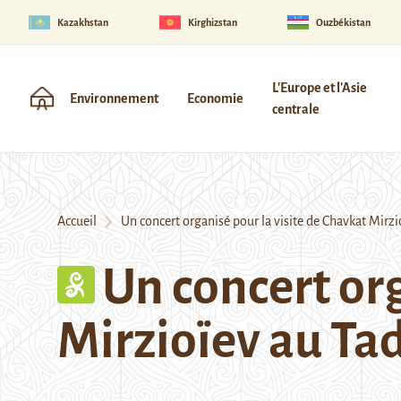
Kazakhstan
Kirghizstan
Ouzbékistan
L'Europe et l'Asie
Environnement
Economie
centrale
Accueil
Un concert organisé pour la visite de Chavkat Mirzio
Un concert org
Mirzioïev au Tad