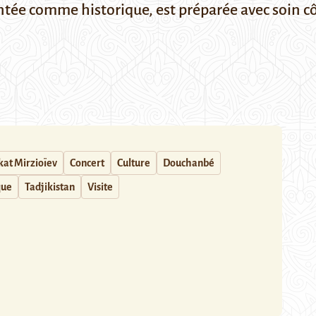
ntée comme historique, est préparée avec soin cô
at Mirzioïev
Concert
Culture
Douchanbé
que
Tadjikistan
Visite