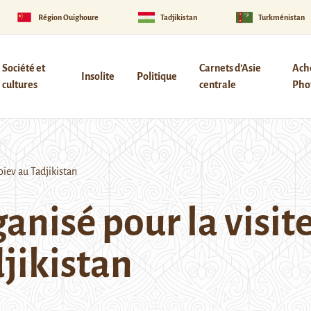
Région Ouïghoure
Tadjikistan
Turkménistan
Société et
Carnets d’Asie
Ach
Insolite
Politique
cultures
centrale
Phot
ïev au Tadjikistan
anisé pour la visit
jikistan