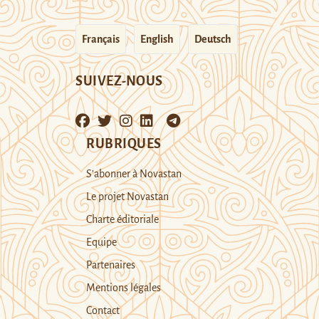
Français
English
Deutsch
SUIVEZ-NOUS
RUBRIQUES
S’abonner à Novastan
Le projet Novastan
Charte éditoriale
Equipe
Partenaires
Mentions légales
Contact