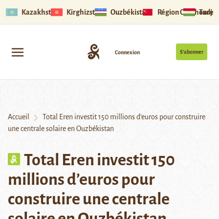
Kazakhstan
Kirghizstan
Ouzbékistan
Région Ouïghoure
Tadjik
S’abonner
Connexion
Accueil
Total Eren investit 150 millions d’euros pour construire
une centrale solaire en Ouzbékistan
Total Eren investit 150
millions d’euros pour
construire une centrale
solaire en Ouzbékistan