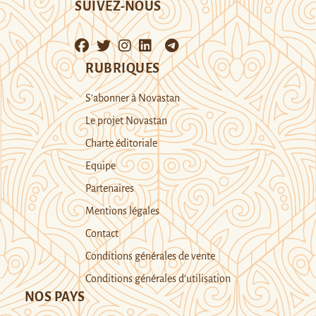
SUIVEZ-NOUS
RUBRIQUES
S’abonner à Novastan
Le projet Novastan
Charte éditoriale
Equipe
Partenaires
Mentions légales
Contact
Conditions générales de vente
Conditions générales d’utilisation
NOS PAYS