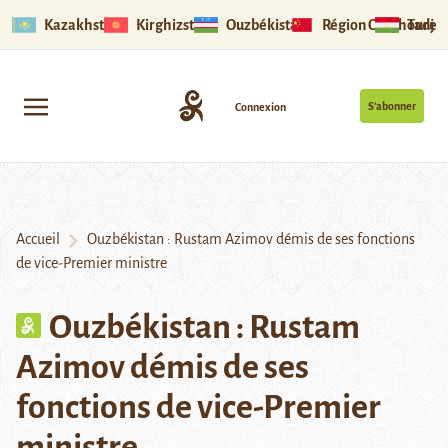
Kazakhstan
Kirghizstan
Ouzbékistan
Région Ouïghoure
Tadjik
S’abonner
Connexion
Accueil
Ouzbékistan : Rustam Azimov démis de ses fonctions
de vice-Premier ministre
Ouzbékistan : Rustam
Azimov démis de ses
fonctions de vice-Premier
ministre