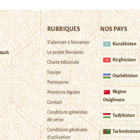
RUBRIQUES
NOS PAYS
S’abonner à Novastan
Kazakhstan
Le projet Novastan
tsch
Kirghizstan
Charte éditoriale
Equipe
Ouzbékistan
Partenaires
Région
Mentions légales
Ouïghoure
Contact
Conditions générales
Tadjikistan
de vente
Conditions générales
Turkménista
d’utilisation