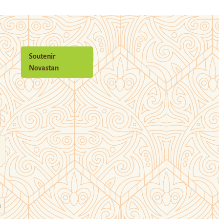
Soutenir
Novastan
n