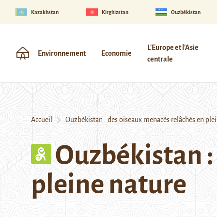
Kazakhstan
Kirghizstan
Ouzbékistan
L'Europe et l'Asie
Environnement
Economie
centrale
Accueil
Ouzbékistan : des oiseaux menacés relâchés en plei
Ouzbékistan :
pleine nature