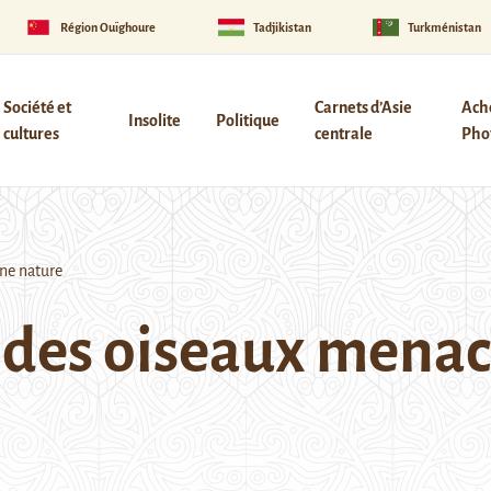
Région Ouïghoure
Tadjikistan
Turkménistan
Société et
Carnets d’Asie
Ach
Insolite
Politique
cultures
centrale
Phot
ne nature
 des oiseaux menac