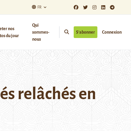
FR
Qui
eter nos
sommes-
S’abonner
Connexion
os du jour
nous
és relâchés en