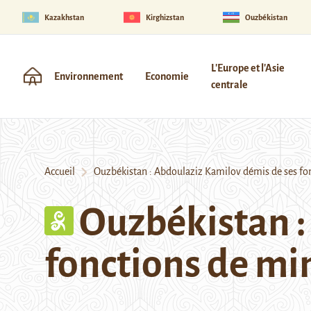
Kazakhstan
Kirghizstan
Ouzbékistan
L'Europe et l'Asie
Environnement
Economie
centrale
Accueil
Ouzbékistan : Abdoulaziz Kamilov démis de ses fonc
Ouzbékistan :
fonctions de min