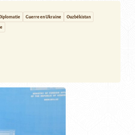
Diplomatie
Guerre en Ukraine
Ouzbékistan
ie