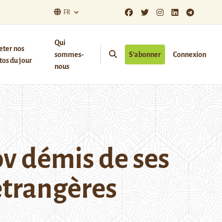
FR
Qui
eter nos
sommes-
S’abonner
Connexion
os du jour
nous
v démis de ses
étrangères