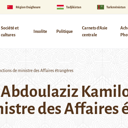
Région Ouïghoure
Tadjikistan
Turkménistan
Société et
Carnets d’Asie
Ach
Insolite
Politique
cultures
centrale
Phot
tions de ministre des Affaires étrangères
 Abdoulaziz Kamilo
istre des Affaires 