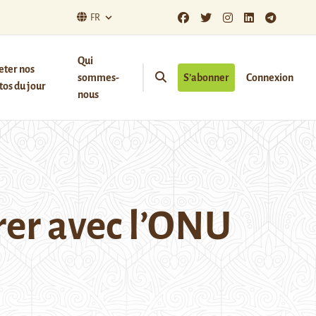
FR
Qui
eter nos
sommes-
S’abonner
Connexion
os du jour
nous
rer avec l’ONU