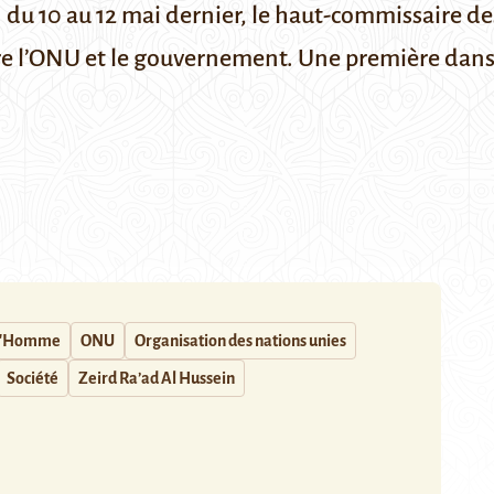
an du 10 au 12 mai dernier, le haut-commissaire d
re l’ONU et le gouvernement. Une première dans
.
 l'Homme
ONU
Organisation des nations unies
Société
Zeird Ra’ad Al Hussein