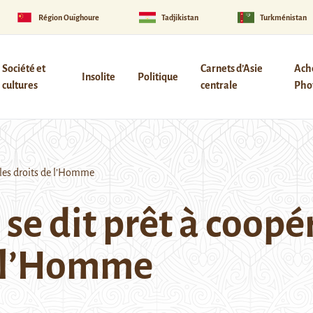
Région Ouïghoure
Tadjikistan
Turkménistan
Société et
Carnets d’Asie
Ach
Insolite
Politique
cultures
centrale
Phot
 les droits de l’Homme
se dit prêt à coopé
de l’Homme