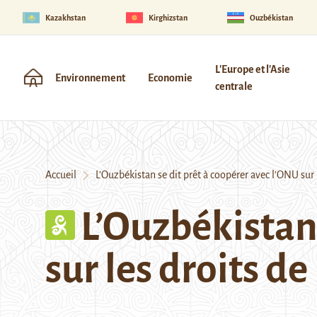
Kazakhstan
Kirghizstan
Ouzbékistan
L'Europe et l'Asie
Environnement
Economie
centrale
Accueil
L’Ouzbékistan se dit prêt à coopérer avec l’ONU sur
L’Ouzbékistan 
sur les droits 