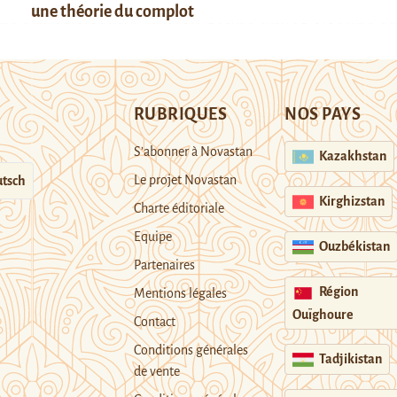
une théorie du complot
RUBRIQUES
NOS PAYS
S’abonner à Novastan
Kazakhstan
Le projet Novastan
tsch
Kirghizstan
Charte éditoriale
Equipe
Ouzbékistan
Partenaires
Région
Mentions légales
Ouïghoure
Contact
Conditions générales
Tadjikistan
de vente