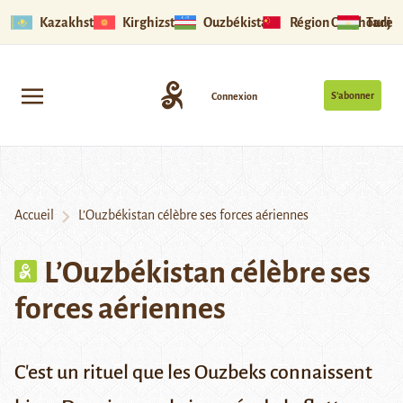
Kazakhstan
Kirghizstan
Ouzbékistan
Région Ouïghoure
Tadjik
S’abonner
Connexion
Accueil
L’Ouzbékistan célèbre ses forces aériennes
L’Ouzbékistan célèbre ses
forces aériennes
C'est un rituel que les Ouzbeks connaissent