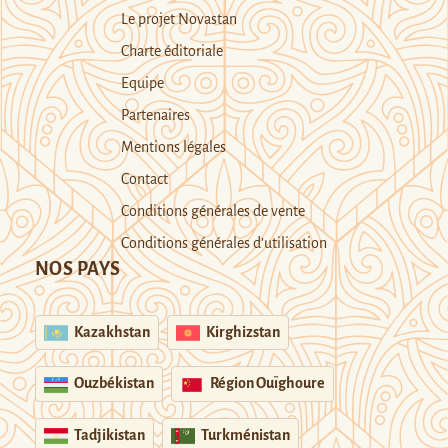
Le projet Novastan
Charte éditoriale
Equipe
Partenaires
Mentions légales
Contact
Conditions générales de vente
Conditions générales d’utilisation
NOS PAYS
Kazakhstan
Kirghizstan
Ouzbékistan
Région Ouïghoure
Tadjikistan
Turkménistan