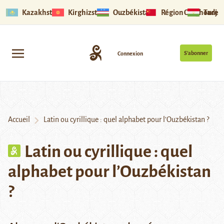
Kazakhstan
Kirghizstan
Ouzbékistan
Région Ouïghoure
Tadjik
S’abonner
Connexion
Accueil
Latin ou cyrillique : quel alphabet pour l’Ouzbékistan ?
Latin ou cyrillique : quel
alphabet pour l’Ouzbékistan
?