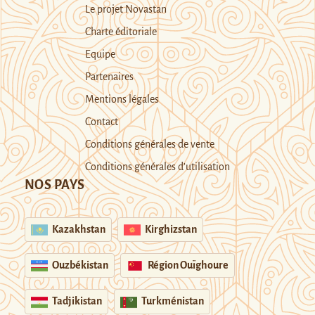
Le projet Novastan
Charte éditoriale
Equipe
Partenaires
Mentions légales
Contact
Conditions générales de vente
Conditions générales d’utilisation
NOS PAYS
Kazakhstan
Kirghizstan
Ouzbékistan
Région Ouïghoure
Tadjikistan
Turkménistan