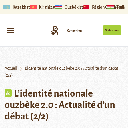
Kazakhstan
Kirghizstan
Ouzbékistan
Région Ouïghoure
Tadjik
S’abonner
Connexion
Accueil
L’identité nationale ouzbèke 2.0 : Actualité d’un débat
(2/2)
L’identité nationale
ouzbèke 2.0 : Actualité d’un
débat (2/2)