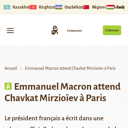
Kazakhstan
Kirghizstan
Ouzbékistan
Région Ouïghoure
Tadjik
S’abonner
Connexion
Accueil
Emmanuel Macron attend Chavkat Mirzioïev à Paris
Emmanuel Macron attend
Chavkat Mirzioïev à Paris
Le président français a écrit dans une