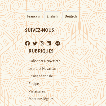
Français
English
Deutsch
SUIVEZ-NOUS
RUBRIQUES
S’abonner à Novastan
Le projet Novastan
Charte éditoriale
Equipe
Partenaires
Mentions légales