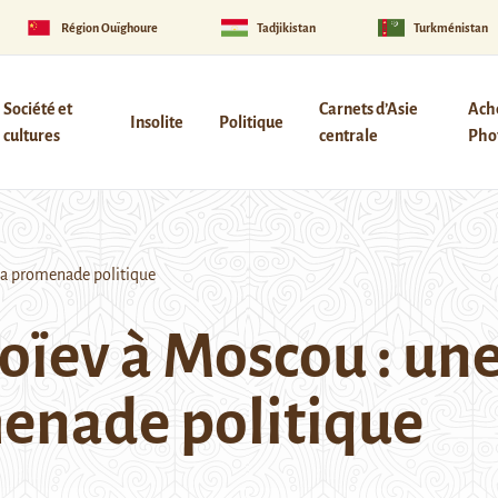
Région Ouïghoure
Tadjikistan
Turkménistan
Société et
Carnets d’Asie
Ach
Insolite
Politique
cultures
centrale
Phot
la promenade politique
oïev à Moscou : un
menade politique