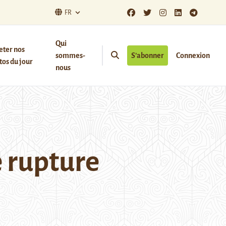
FR
Qui
eter nos
sommes-
S’abonner
Connexion
os du jour
nous
e rupture