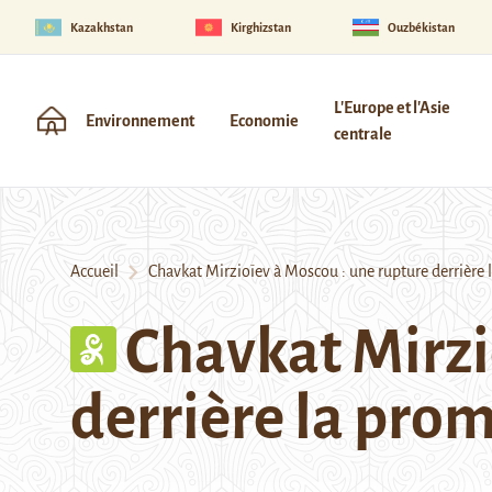
Kazakhstan
Kirghizstan
Ouzbékistan
L'Europe et l'Asie
Environnement
Economie
centrale
Accueil
Chavkat Mirzioïev à Moscou : une rupture derrière 
Chavkat Mirzi
derrière la pro