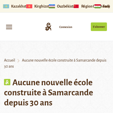
Kazakhstan
Kirghizstan
Ouzbékistan
Région Ouïghoure
Tadjik
S’abonner
Connexion
Accueil
Aucune nouvelle école construite à Samarcande depuis
30 ans
Aucune nouvelle école
construite à Samarcande
depuis 30 ans