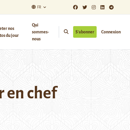
FR
Qui
eter nos
sommes-
S’abonner
Connexion
os du jour
nous
 en chef