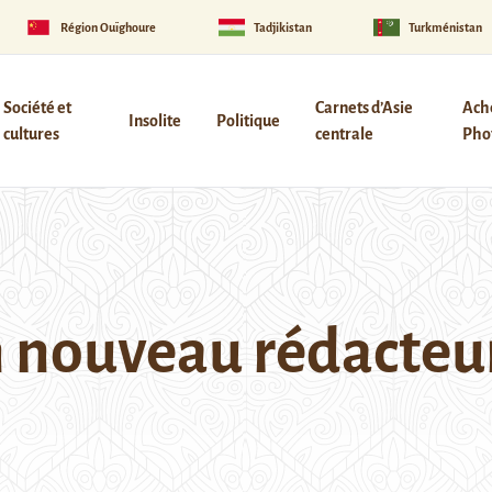
Région Ouïghoure
Tadjikistan
Turkménistan
Société et
Carnets d’Asie
Ach
Insolite
Politique
cultures
centrale
Phot
 nouveau rédacteur