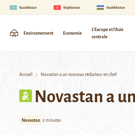
Kazakhstan
Kirghizstan
Ouzbékistan
L'Europe et l'Asie
Environnement
Economie
centrale
Accueil
Novastan a un nouveau rédacteur en chef
Novastan a un
Novastan
2 minutes