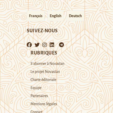
Français
English
Deutsch
SUIVEZ-NOUS
RUBRIQUES
S’abonner à Novastan
Le projet Novastan
Charte éditoriale
Equipe
Partenaires
Mentions légales
Contact