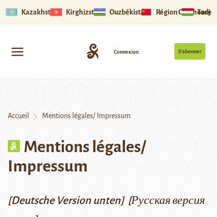
Kazakhstan
Kirghizstan
Ouzbékistan
Région Ouïghoure
Tadjik
S’abonner
Connexion
Accueil
Mentions légales/ Impressum
Mentions légales/
Impressum
[Deutsche Version unten] [Русская версия