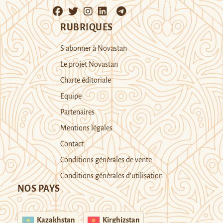
RUBRIQUES
S’abonner à Novastan
Le projet Novastan
Charte éditoriale
Equipe
Partenaires
Mentions légales
Contact
Conditions générales de vente
Conditions générales d’utilisation
NOS PAYS
Kazakhstan
Kirghizstan