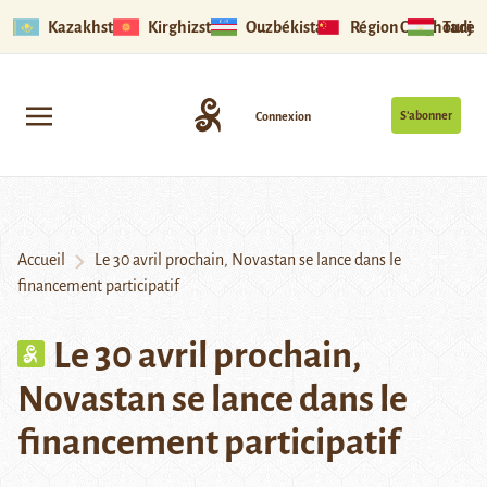
Kazakhstan
Kirghizstan
Ouzbékistan
Région Ouïghoure
Tadjik
S’abonner
Connexion
Accueil
Le 30 avril prochain, Novastan se lance dans le
financement participatif
Le 30 avril prochain,
Novastan se lance dans le
financement participatif