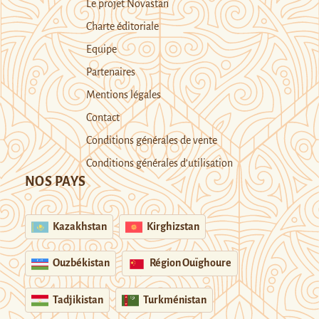
Le projet Novastan
Charte éditoriale
Equipe
Partenaires
Mentions légales
Contact
Conditions générales de vente
Conditions générales d’utilisation
NOS PAYS
Kazakhstan
Kirghizstan
Ouzbékistan
Région Ouïghoure
Tadjikistan
Turkménistan