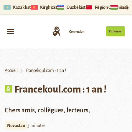
Kazakhstan
Kirghizstan
Ouzbékistan
Région Ouïghoure
Tadjik
S’abonner
Connexion
Accueil
Francekoul.com : 1 an !
Francekoul.com : 1 an !
Chers amis, collègues, lecteurs,
Novastan
3 minutes