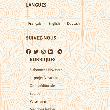
LANGUES
Français
English
Deutsch
SUIVEZ-NOUS
RUBRIQUES
S’abonner à Novastan
Le projet Novastan
Charte éditoriale
Equipe
Partenaires
Mentions légales