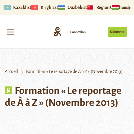
Kazakhstan
Kirghizstan
Ouzbékistan
Région Ouïghoure
Tadjik
S’abonner
Connexion
Accueil
Formation « Le reportage de À à Z » (Novembre 2013)
Formation « Le reportage
de À à Z » (Novembre 2013)