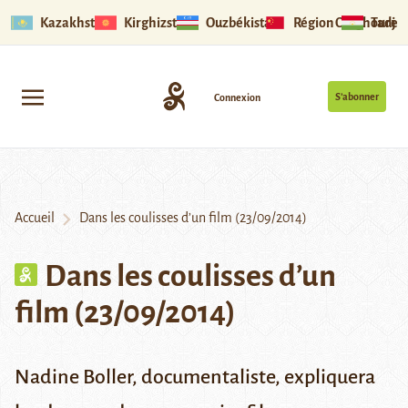
Kazakhstan
Kirghizstan
Ouzbékistan
Région Ouïghoure
Tadjik
S’abonner
Connexion
Accueil
Dans les coulisses d’un film (23/09/2014)
Dans les coulisses d’un
film (23/09/2014)
Nadine Boller, documentaliste, expliquera