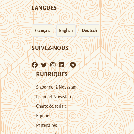
LANGUES
Français
English
Deutsch
SUIVEZ-NOUS
RUBRIQUES
S’abonner à Novastan
Le projet Novastan
Charte éditoriale
Equipe
Partenaires