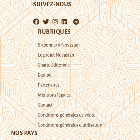
SUIVEZ-NOUS
RUBRIQUES
S’abonner à Novastan
Le projet Novastan
Charte éditoriale
Equipe
Partenaires
Mentions légales
Contact
Conditions générales de vente
Conditions générales d’utilisation
NOS PAYS