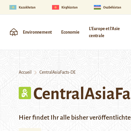
Kazakhstan
Kirghizstan
Ouzbékistan
L'Europe et l'Asie
Environnement
Economie
centrale
Accueil
CentralAsiaFacts-DE
CentralAsiaFa
Hier findet Ihr alle bisher veröffentlich