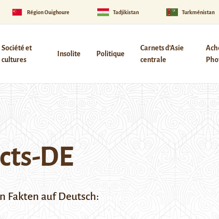
Région Ouïghoure
Tadjikistan
Turkménistan
Société et
Carnets d’Asie
Ach
Insolite
Politique
cultures
centrale
Phot
cts-DE
ten Fakten auf Deutsch: