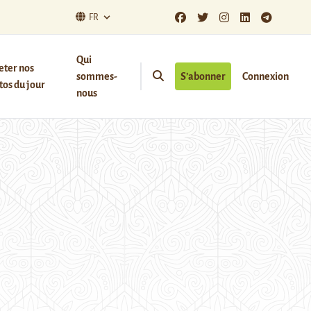
FR
Qui
eter nos
sommes-
S’abonner
Connexion
os du jour
nous