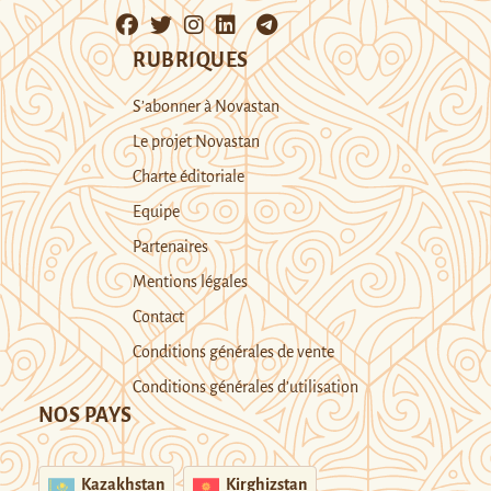
RUBRIQUES
S’abonner à Novastan
Le projet Novastan
Charte éditoriale
Equipe
Partenaires
Mentions légales
Contact
Conditions générales de vente
Conditions générales d’utilisation
NOS PAYS
Kazakhstan
Kirghizstan