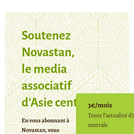
Soutenez
Novastan,
le media
associatif
d’Asie centrale
3€/mois
Toute l’actualité d’
En vous abonnant à
centrale
Novastan, vous