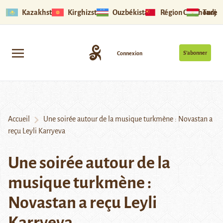
Kazakhstan
Kirghizstan
Ouzbékistan
Région Ouïghoure
Tadjik
S’abonner
Connexion
Accueil
Une soirée autour de la musique turkmène : Novastan a
reçu Leyli Karryeva
Une soirée autour de la
musique turkmène :
Novastan a reçu Leyli
Karryeva