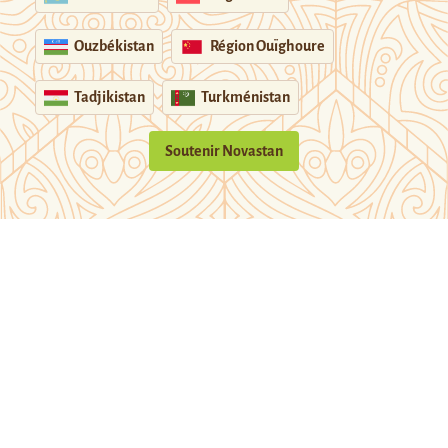
Ouzbékistan
Région Ouïghoure
Tadjikistan
Turkménistan
Soutenir Novastan