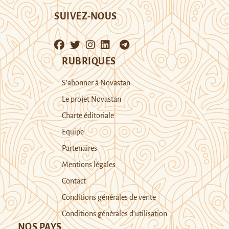
SUIVEZ-NOUS
RUBRIQUES
S’abonner à Novastan
Le projet Novastan
Charte éditoriale
Equipe
Partenaires
Mentions légales
Contact
Conditions générales de vente
Conditions générales d’utilisation
NOS PAYS