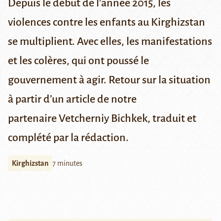
Depuis le d
é
but de l’ann
ée
2015, les
violences contre les enfants au Kirghizstan
se multiplient. Avec elles, les
manifestations
et les col
è
res, qui ont pouss
é
le
gouvernement
à
agir. Retour sur la situation
à
partir d’un article de notre
partenaire
Vetcherniy Bichkek
, traduit et
complét
é
par la r
é
daction.
Kirghizstan
7 minutes