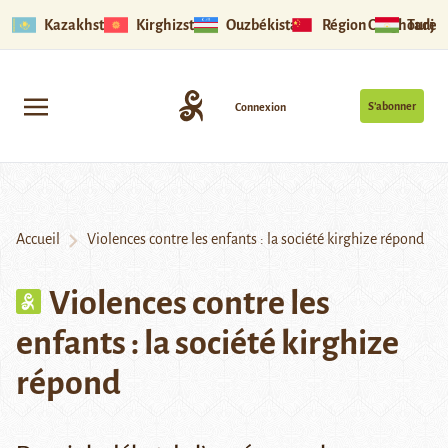
Kazakhstan
Kirghizstan
Ouzbékistan
Région Ouïghoure
Tadjik
S’abonner
Connexion
Accueil
Violences contre les enfants : la société kirghize répond
Violences contre les
enfants : la société kirghize
répond