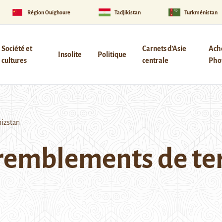
Région Ouïghoure
Tadjikistan
Turkménistan
Société et
Carnets d’Asie
Ach
Insolite
Politique
cultures
centrale
Phot
hizstan
tremblements de te