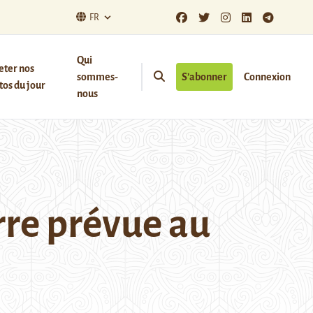
FR
Qui
eter nos
sommes-
S’abonner
Connexion
os du jour
nous
rre prévue au