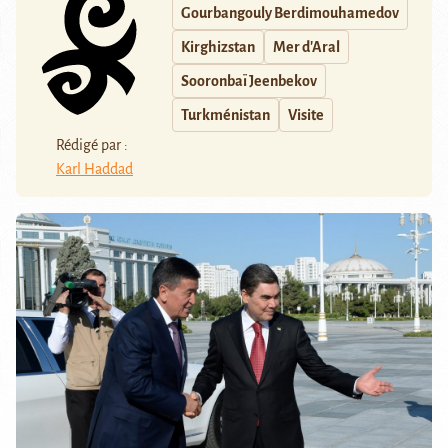
Gourbangouly Berdimouhamedov
Kirghizstan
Mer d'Aral
Sooronbaï Jeenbekov
Turkménistan
Visite
Rédigé par :
Karl Haddad