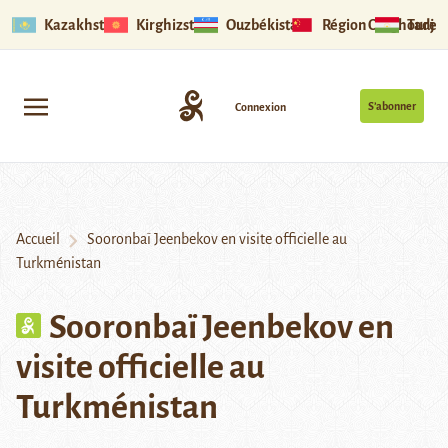
Kazakhstan
Kirghizstan
Ouzbékistan
Région Ouïghoure
Tadjik
S’abonner
Connexion
Accueil
Sooronbaï Jeenbekov en visite officielle au
Turkménistan
Sooronbaï Jeenbekov en
visite officielle au
Turkménistan