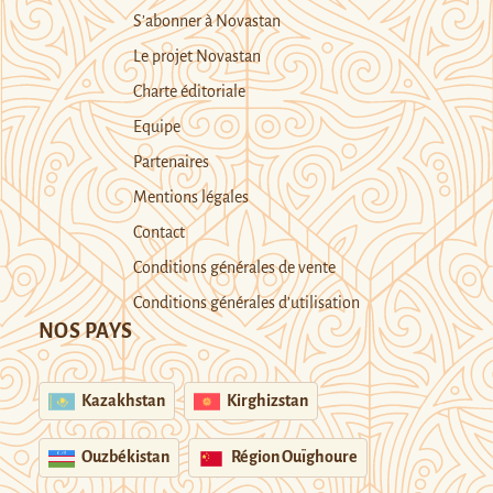
S’abonner à Novastan
Le projet Novastan
Charte éditoriale
Equipe
Partenaires
Mentions légales
Contact
Conditions générales de vente
Conditions générales d’utilisation
NOS PAYS
Kazakhstan
Kirghizstan
Ouzbékistan
Région Ouïghoure