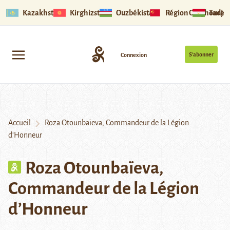
Kazakhstan
Kirghizstan
Ouzbékistan
Région Ouïghoure
Tadjik
S’abonner
Connexion
Accueil
Roza Otounbaïeva, Commandeur de la Légion
d’Honneur
Roza Otounbaïeva,
Commandeur de la Légion
d’Honneur