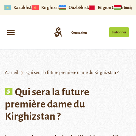
Kazakhstan
Kirghizstan
Ouzbékistan
Région Ouïghoure
Tadjik
S’abonner
Connexion
Accueil
Qui sera la future première dame du Kirghizstan ?
Qui sera la future
première dame du
Kirghizstan ?