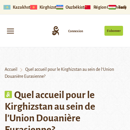
Kazakhstan
Kirghizstan
Ouzbékistan
Région Ouïghoure
Tadjik
S’abonner
Connexion
Accueil
Quel accueil pour le Kirghizstan au sein de l’Union
Douanière Eurasienne?
Quel accueil pour le
Kirghizstan au sein de
l’Union Douanière
Eurasienne?