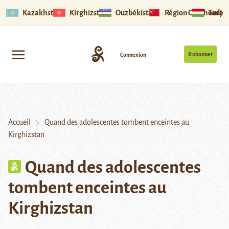
Kazakhstan
Kirghizstan
Ouzbékistan
Région Ouïghoure
Tadjik
S’abonner
Connexion
Accueil
Quand des adolescentes tombent enceintes au
Kirghizstan
Quand des adolescentes
tombent enceintes au
Kirghizstan