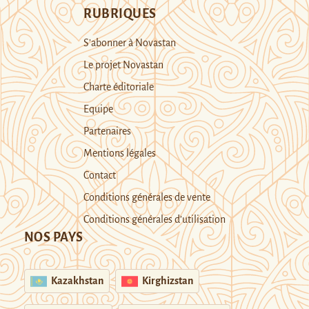
RUBRIQUES
S’abonner à Novastan
Le projet Novastan
Charte éditoriale
Equipe
Partenaires
Mentions légales
Contact
Conditions générales de vente
Conditions générales d’utilisation
NOS PAYS
Kazakhstan
Kirghizstan