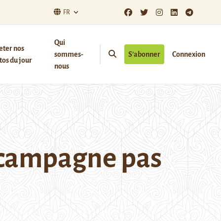
FR
Qui
eter nos
sommes-
S’abonner
Connexion
os du jour
nous
e campagne pas