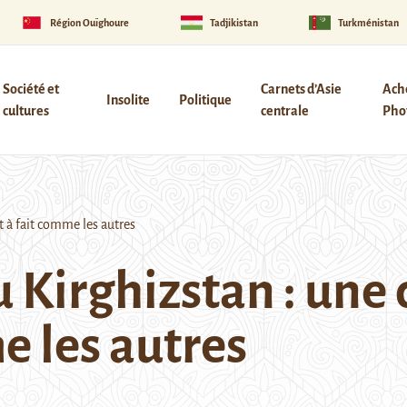
Région Ouïghoure
Tadjikistan
Turkménistan
Société et
Carnets d’Asie
Ach
Insolite
Politique
cultures
centrale
Phot
 à fait comme les autres
au Kirghizstan : un
e les autres