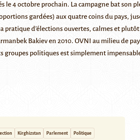
tés le 4 octobre prochain. La campagne bat son 
portions gardées) aux quatre coins du pays, jusq
 la pratique d’élections ouvertes, calmes et plutô
urmanbek Bakiev en 2010
. OVNI au milieu de pays
nts groupes politiques est simplement impensabl
ection
Kirghizstan
Parlement
Politique