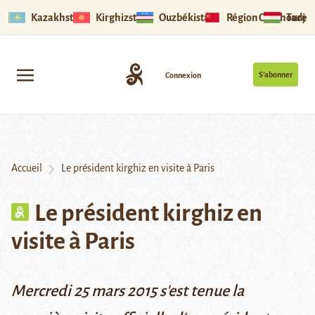
Kazakhstan
Kirghizstan
Ouzbékistan
Région Ouïghoure
Tadjik
S’abonner
Connexion
Accueil
Le président kirghiz en visite à Paris
Le président kirghiz en
visite à Paris
Mercredi 25 mars 2015 s'est tenue la