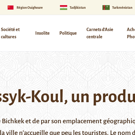
Région Ouïghoure
Tadjikistan
Turkménistan
Société et
Carnets d’Asie
Ach
Insolite
Politique
cultures
centrale
Phot
ssyk-Koul, un produi
de Bichkek et de par son emplacement géographiqu
a ville n’accueille que peu les touristes. Le nom de