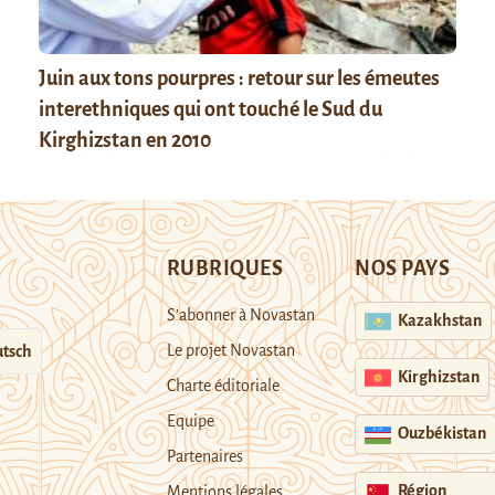
Juin aux tons pourpres : retour sur les émeutes
interethniques qui ont touché le Sud du
Kirghizstan en 2010
RUBRIQUES
NOS PAYS
S’abonner à Novastan
Kazakhstan
Le projet Novastan
tsch
Kirghizstan
Charte éditoriale
Equipe
Ouzbékistan
Partenaires
Région
Mentions légales