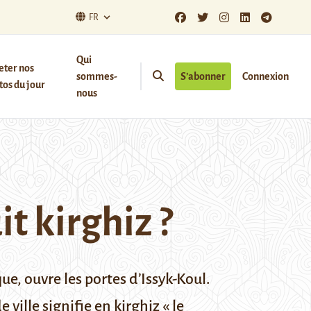
FR
Qui
eter nos
sommes-
S’abonner
Connexion
os du jour
nous
t kirghiz ?
e, ouvre les portes d’Issyk-Koul.
 ville signifie en kirghiz « le