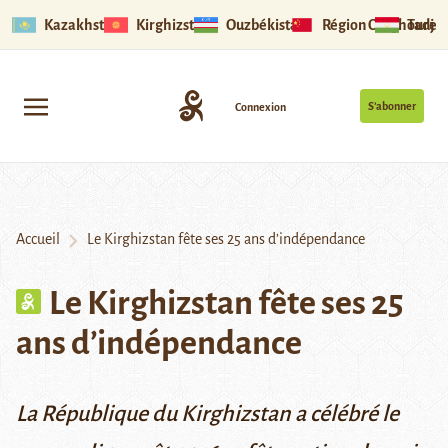
Kazakhstan
Kirghizstan
Ouzbékistan
Région Ouïghoure
Tadjik
S’abonner
Connexion
Accueil
Le Kirghizstan fête ses 25 ans d’indépendance
Le Kirghizstan fête ses 25
ans d’indépendance
La République du Kirghizstan a célébré le