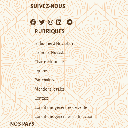
SUIVEZ-NOUS
RUBRIQUES
S’abonner à Novastan
Le projet Novastan
Charte éditoriale
Equipe
Partenaires
Mentions légales
Contact
Conditions générales de vente
Conditions générales d’utilisation
NOS PAYS