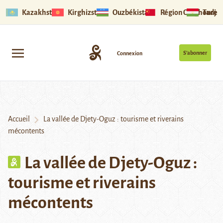
Kazakhstan
Kirghizstan
Ouzbékistan
Région Ouïghoure
Tadjik
S’abonner
Connexion
Accueil
La vallée de Djety-Oguz : tourisme et riverains
mécontents
La vallée de Djety-Oguz :
tourisme et riverains
mécontents