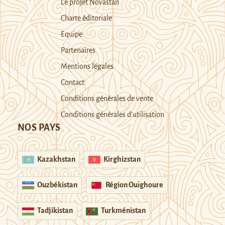
Le projet Novastan
Charte éditoriale
Equipe
Partenaires
Mentions légales
Contact
Conditions générales de vente
Conditions générales d’utilisation
NOS PAYS
Kazakhstan
Kirghizstan
Ouzbékistan
Région Ouïghoure
Tadjikistan
Turkménistan