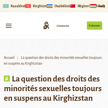
Kazakhstan
Kirghizstan
Ouzbékistan
Région Ouïghoure
Tadjik
S’abonner
Connexion
Accueil
La question des droits des minorités sexuelles toujours
en suspens au Kirghizstan
La question des droits des
minorités sexuelles toujours
en suspens au Kirghizstan