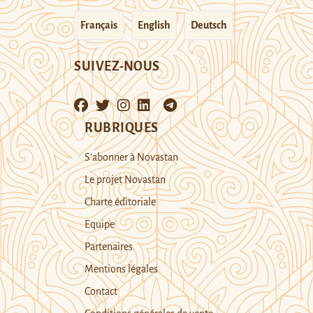
Français
English
Deutsch
SUIVEZ-NOUS
RUBRIQUES
S’abonner à Novastan
Le projet Novastan
Charte éditoriale
Equipe
Partenaires
Mentions légales
Contact