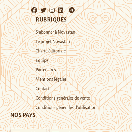
RUBRIQUES
S’abonner à Novastan
Le projet Novastan
Charte éditoriale
Equipe
Partenaires
Mentions légales
Contact
Conditions générales de vente
Conditions générales d’utilisation
NOS PAYS