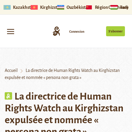
Kazakhstan
Kirghizstan
Ouzbékistan
Région Ouïghoure
Tadjik
S’abonner
Connexion
Accueil
La directrice de Human Rights Watch au Kirghizstan
expulsée et nommée « persona non grata »
La directrice de Human
Rights Watch au Kirghizstan
expulsée et nommée «
persona non grata »