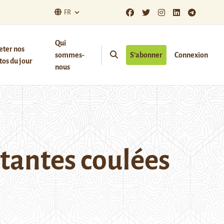
FR
Qui
eter nos
sommes-
S’abonner
Connexion
os du jour
nous
rtantes coulées