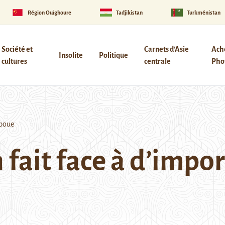
Région Ouïghoure
Tadjikistan
Turkménistan
Société et
Carnets d’Asie
Ach
Insolite
Politique
cultures
centrale
Phot
 boue
 fait face à d’impo