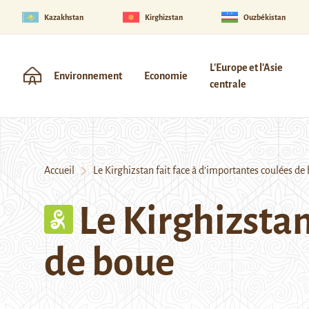
Kazakhstan
Kirghizstan
Ouzbékistan
L'Europe et l'Asie
Environnement
Economie
centrale
Accueil
Le Kirghizstan fait face à d’importantes coulées de
Le Kirghizstan
de boue