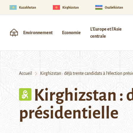
Kazakhstan
Kirghizstan
Ouzbékistan
L'Europe et l'Asie
Environnement
Economie
centrale
Accueil
Kirghizstan : déjà trente candidats à l’élection prési
Kirghizstan : 
présidentielle