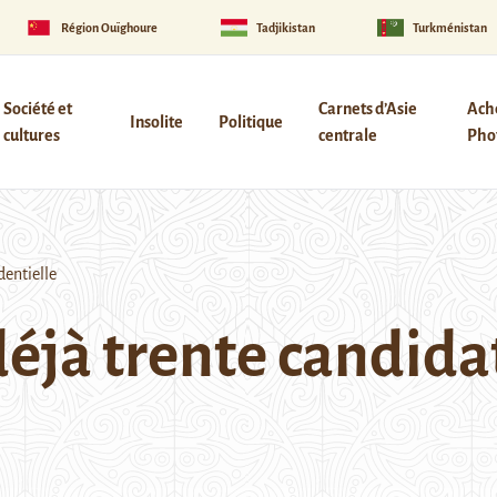
Région Ouïghoure
Tadjikistan
Turkménistan
Société et
Carnets d’Asie
Ach
Insolite
Politique
cultures
centrale
Phot
dentielle
déjà trente candidat