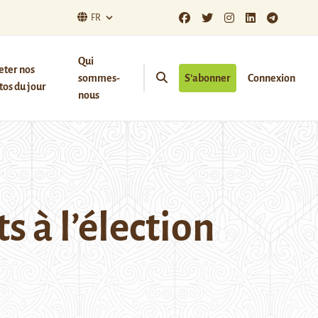
FR
Qui
eter nos
sommes-
S’abonner
Connexion
os du jour
nous
s à l’élection