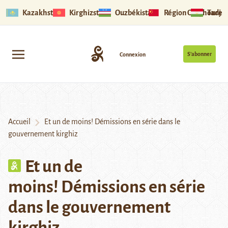
Kazakhstan
Kirghizstan
Ouzbékistan
Région Ouïghoure
Tadjik
S’abonner
Connexion
Accueil
Et un de moins! Démissions en série dans le
gouvernement kirghiz
Et un de
moins! Démissions en série
dans le gouvernement
kirghiz