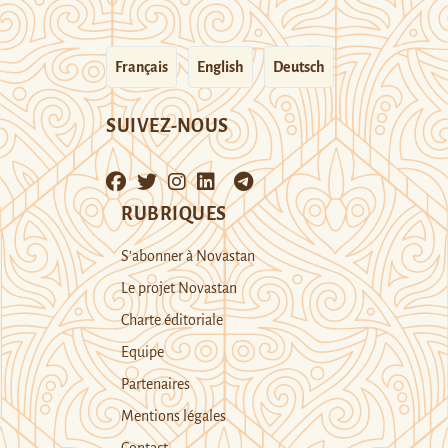
Français
English
Deutsch
SUIVEZ-NOUS
RUBRIQUES
S’abonner à Novastan
Le projet Novastan
Charte éditoriale
Equipe
Partenaires
Mentions légales
Contact