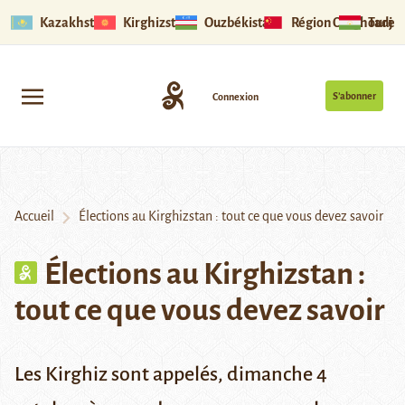
Kazakhstan
Kirghizstan
Ouzbékistan
Région Ouïghoure
Tadjik
S’abonner
Connexion
Accueil
Élections au Kirghizstan : tout ce que vous devez savoir
Élections au Kirghizstan :
tout ce que vous devez savoir
Les Kirghiz sont appelés, dimanche 4