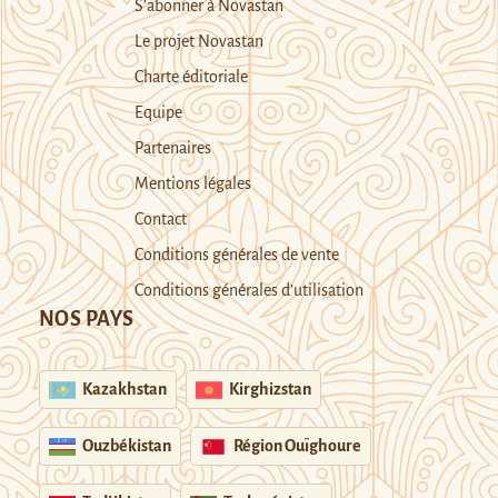
S’abonner à Novastan
Le projet Novastan
Charte éditoriale
Equipe
Partenaires
Mentions légales
Contact
Conditions générales de vente
Conditions générales d’utilisation
NOS PAYS
Kazakhstan
Kirghizstan
Ouzbékistan
Région Ouïghoure