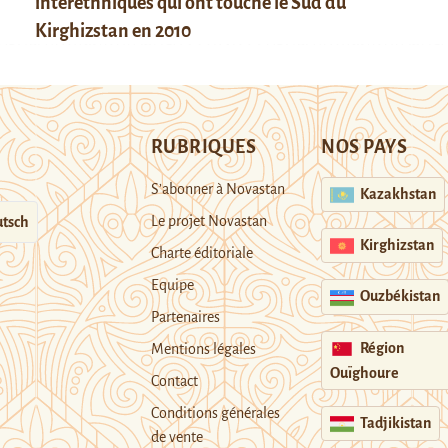
interethniques qui ont touché le Sud du
Kirghizstan en 2010
RUBRIQUES
NOS PAYS
S’abonner à Novastan
Kazakhstan
Le projet Novastan
tsch
Kirghizstan
Charte éditoriale
Equipe
Ouzbékistan
Partenaires
Région
Mentions légales
Ouïghoure
Contact
Conditions générales
Tadjikistan
de vente