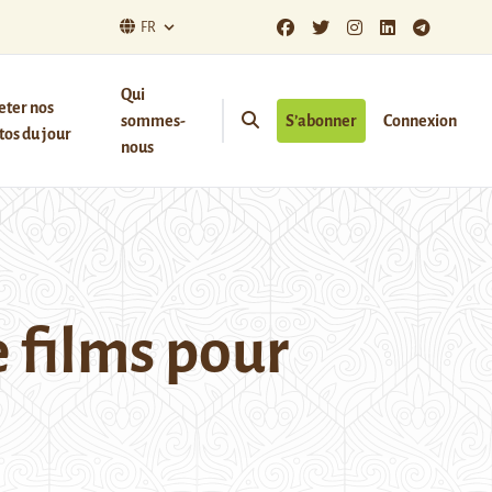
FR
Qui
eter nos
sommes-
S’abonner
Connexion
os du jour
nous
e films pour