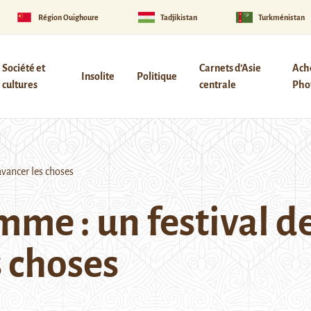
Région Ouïghoure
Tadjikistan
Turkménistan
Société et
Carnets d’Asie
Ach
Insolite
Politique
cultures
centrale
Phot
avancer les choses
mme : un festival d
s choses