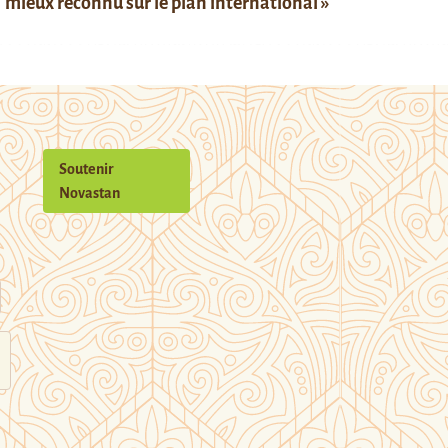
mieux reconnu sur le plan international »
Soutenir
Novastan