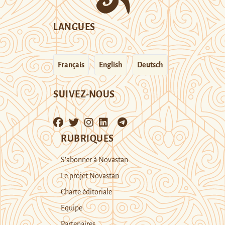
LANGUES
Français
English
Deutsch
SUIVEZ-NOUS
RUBRIQUES
S’abonner à Novastan
Le projet Novastan
Charte éditoriale
Equipe
Partenaires