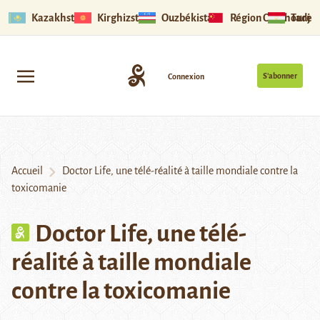
Kazakhstan
Kirghizstan
Ouzbékistan
Région Ouïghoure
Tadjik
S’abonner
Connexion
Accueil
Doctor Life, une télé-réalité à taille mondiale contre la
toxicomanie
Doctor Life, une télé-
réalité à taille mondiale
contre la toxicomanie