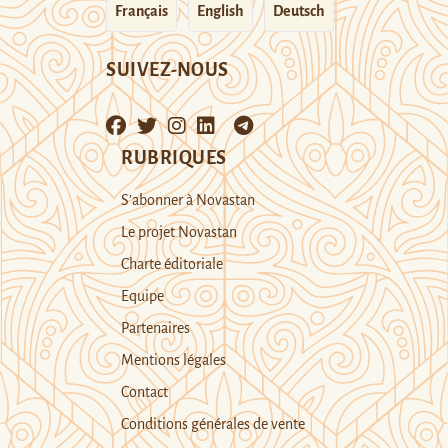
Français
English
Deutsch
SUIVEZ-NOUS
RUBRIQUES
S’abonner à Novastan
Le projet Novastan
Charte éditoriale
Equipe
Partenaires
Mentions légales
Contact
Conditions générales de vente