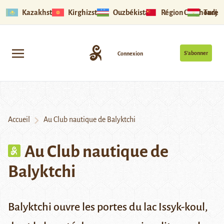
Kazakhstan
Kirghizstan
Ouzbékistan
Région Ouïghoure
Tadjik
S’abonner
Connexion
Accueil
Au Club nautique de Balyktchi
Au Club nautique de
Balyktchi
Balyktchi ouvre les portes du lac Issyk-koul,