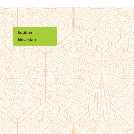
Soutenir
Novastan
n