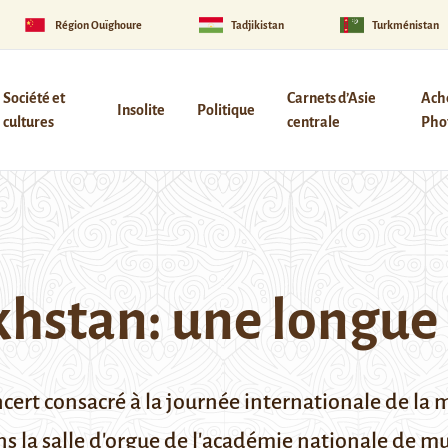
Région Ouïghoure
Tadjikistan
Turkménistan
Société et
Carnets d’Asie
Ach
Insolite
Politique
cultures
centrale
Phot
khstan: une longue 
oncert consacré à la journée internationale de la
ans la salle d'orgue de l'académie nationale de 