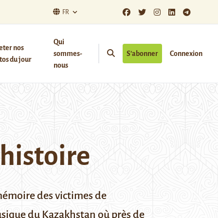
FR
Qui
eter nos
sommes-
S’abonner
Connexion
os du jour
nous
histoire
 mémoire des victimes de
musique du Kazakhstan où près de