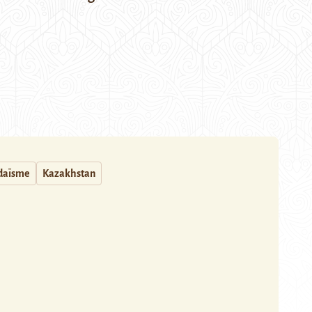
daïsme
Kazakhstan