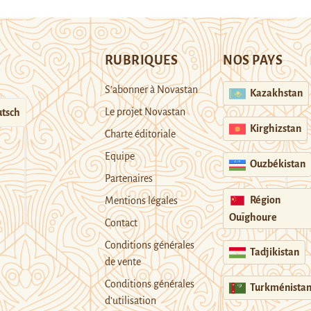
RUBRIQUES
NOS PAYS
S’abonner à Novastan
Kazakhstan
Le projet Novastan
tsch
Kirghizstan
Charte éditoriale
Equipe
Ouzbékistan
Partenaires
Région
Mentions légales
Ouïghoure
Contact
Conditions générales
Tadjikistan
de vente
Conditions générales
Turkménista
d’utilisation