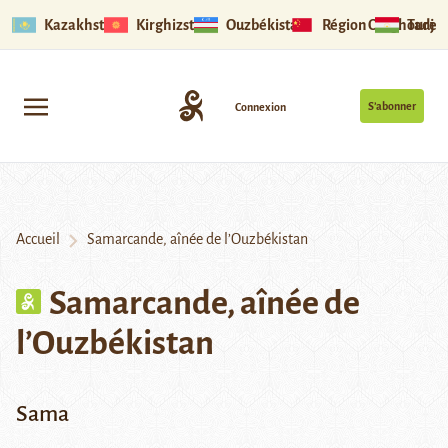
Kazakhstan
Kirghizstan
Ouzbékistan
Région Ouïghoure
Tadjik
S’abonner
Connexion
Accueil
Samarcande, aînée de l’Ouzbékistan
Samarcande, aînée de
l’Ouzbékistan
Sama