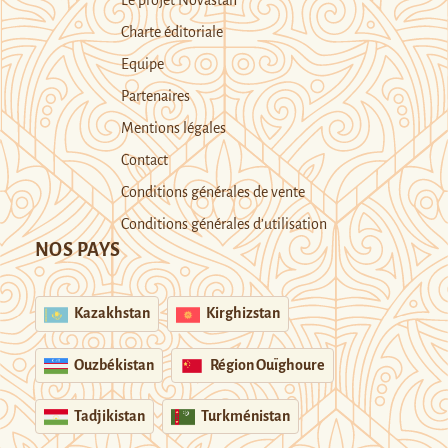
Le projet Novastan
Charte éditoriale
Equipe
Partenaires
Mentions légales
Contact
Conditions générales de vente
Conditions générales d’utilisation
NOS PAYS
Kazakhstan
Kirghizstan
Ouzbékistan
Région Ouïghoure
Tadjikistan
Turkménistan