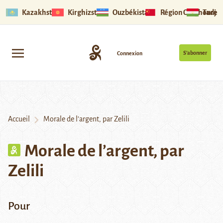
Kazakhstan
Kirghizstan
Ouzbékistan
Région Ouïghoure
Tadjik
S’abonner
Connexion
Accueil
Morale de l’argent, par Zelili
Morale de l’argent, par
Zelili
Pour