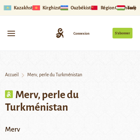
Kazakhstan
Kirghizstan
Ouzbékistan
Région Ouïghoure
Tadjik
S’abonner
Connexion
Accueil
Merv, perle du Turkménistan
Merv, perle du
Turkménistan
Merv