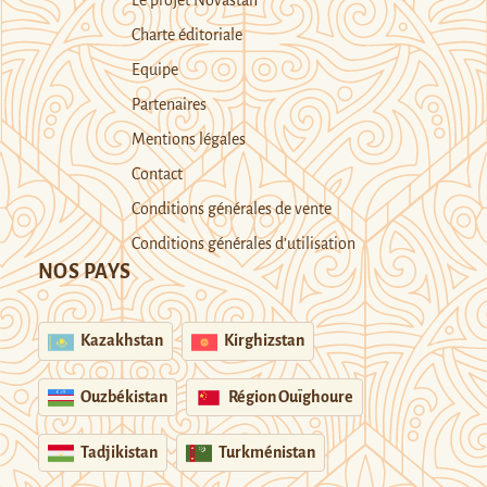
Le projet Novastan
Charte éditoriale
Equipe
Partenaires
Mentions légales
Contact
Conditions générales de vente
Conditions générales d’utilisation
NOS PAYS
Kazakhstan
Kirghizstan
Ouzbékistan
Région Ouïghoure
Tadjikistan
Turkménistan