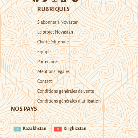
RUBRIQUES
S’abonner à Novastan
Le projet Novastan
Charte éditoriale
Equipe
Partenaires
Mentions légales
Contact
Conditions générales de vente
Conditions générales d’utilisation
NOS PAYS
Kazakhstan
Kirghizstan