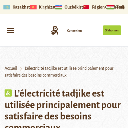
Kazakhstan
Kirghizstan
Ouzbékistan
Région Ouïghoure
Tadjik
S’abonner
Connexion
Accueil
L’électricité tadjike est utilisée principalement pour
satisfaire des besoins commerciaux
L’électricité tadjike est
utilisée principalement pour
satisfaire des besoins
commerciaux