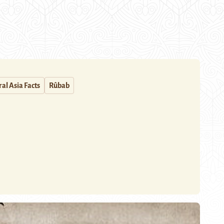
al Asia Facts
Rûbab