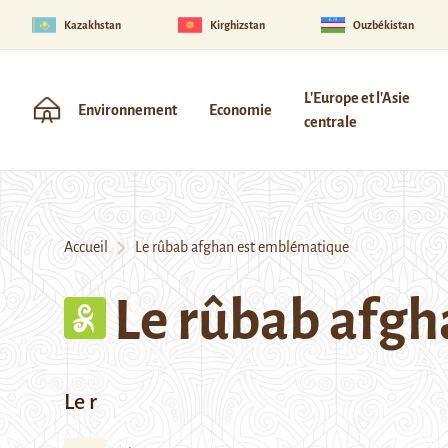
Kazakhstan
Kirghizstan
Ouzbékistan
L'Europe et l'Asie
Environnement
Economie
centrale
Accueil
Le rûbab afghan est emblématique
Le rûbab afg
Le r