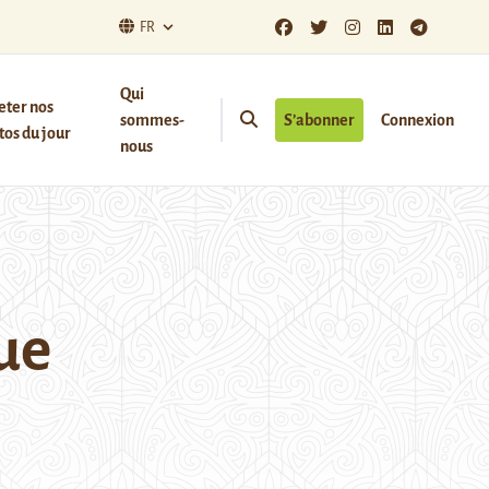
FR
Qui
eter nos
sommes-
S’abonner
Connexion
os du jour
nous
ue