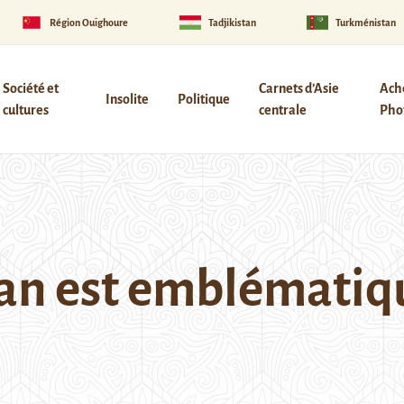
Région Ouïghoure
Tadjikistan
Turkménistan
Société et
Carnets d’Asie
Ach
Insolite
Politique
cultures
centrale
Phot
han est emblématiq