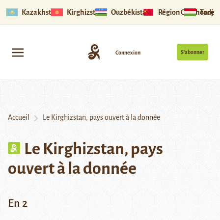
Kazakhstan
Kirghizstan
Ouzbékistan
Région Ouïghoure
Tadjik
S’abonner
Connexion
Accueil
Le Kirghizstan, pays ouvert à la donnée
Le Kirghizstan, pays
ouvert à la donnée
En 2