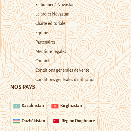
S’abonner à Novastan
Le projet Novastan
Charte éditoriale
Equipe
Partenaires
Mentions légales
Contact
Conditions générales de vente
Conditions générales d’utilisation
NOS PAYS
Kazakhstan
Kirghizstan
Ouzbékistan
Région Ouïghoure